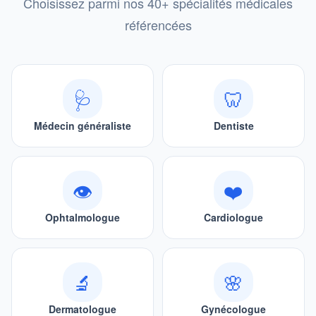
Choisissez parmi nos 40+ spécialités médicales
référencées
🩺
🦷
Médecin généraliste
Dentiste
👁
❤️
Ophtalmologue
Cardiologue
🔬
🌸
Dermatologue
Gynécologue