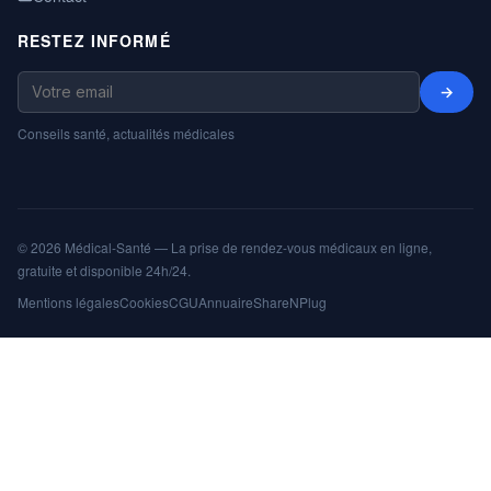
RESTEZ INFORMÉ
→
Conseils santé, actualités médicales
© 2026 Médical-Santé — La prise de rendez-vous médicaux en ligne,
gratuite et disponible 24h/24.
Mentions légales
Cookies
CGU
Annuaire
ShareNPlug