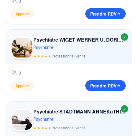
,
0
Prendre RDV
Appeler
✓
Psychiatre WIGET WERNER U. DORIS (-ZIMMERMANN)
Psychiatre
★★★★★
Professionnel vérifié
,
0
Prendre RDV
Appeler
✓
Psychiatre STADTMANN ANNEKäTHI (-BüHLER)
Psychiatre
★★★★★
Professionnel vérifié