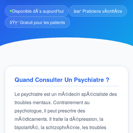
Disponible dÃ¨s aujourd'hui
âœ“ Praticiens vÃ©rifiÃ©s
ðŸ†“ Gratuit pour les patients
Quand Consulter Un Psychiatre ?
Le psychiatre est un mÃ©decin spÃ©cialiste des
troubles mentaux. Contrairement au
psychologue, il peut prescrire des
mÃ©dicaments. Il traite la dÃ©pression, la
bipolaritÃ©, la schizophrÃ©nie, les troubles