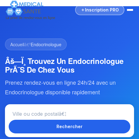
Inscription PRO
Accueil
â€º
Endocrinologue
Âš—Ï¸ Trouvez Un Endocrinologue
PrÃ¨s De Chez Vous
Prenez rendez-vous en ligne 24h/24 avec un
Endocrinologue disponible rapidement
Rechercher