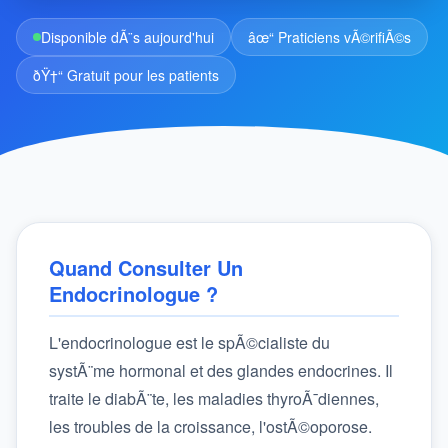
Disponible dÃ¨s aujourd'hui
âœ“ Praticiens vÃ©rifiÃ©s
ðŸ†“ Gratuit pour les patients
Quand Consulter Un
Endocrinologue ?
L'endocrinologue est le spÃ©cialiste du
systÃ¨me hormonal et des glandes endocrines. Il
traite le diabÃ¨te, les maladies thyroÃ¯diennes,
les troubles de la croissance, l'ostÃ©oporose.