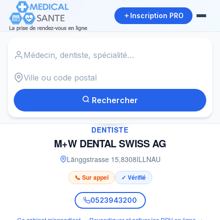
Inscription PRO
Accueil
›
Dentiste à ILLNAU
›
M+W DENTAL SWISS AG
Rechercher
✓
DENTISTE
M+W DENTAL SWISS AG
Länggstrasse 15
,
8308
ILLNAU
📞 Sur appel
✓ Vérifié
0523943200
Ce cabinet m'appartient — Revendiquer et activer les RDV en ligne →