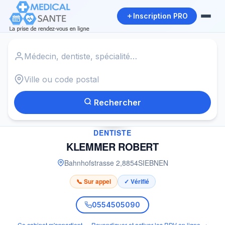
Inscription PRO
Accueil
›
Dentiste à SIEBNEN
›
KLEMMER ROBERT
Rechercher
✓
DENTISTE
KLEMMER ROBERT
Bahnhofstrasse 2
,
8854
SIEBNEN
📞 Sur appel
✓ Vérifié
0554505090
Ce cabinet m'appartient — Revendiquer et activer les RDV en ligne →