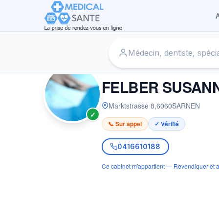
A
Accueil
›
Médecin à SARNEN
›
FELBER SUSANNE
MÉDECIN
FELBER SUSAN
Marktstrasse 8
,
6060
SARNEN
✓
📞 Sur appel
✓ Vérifié
0416610188
Ce cabinet m'appartient — Revendiquer et a