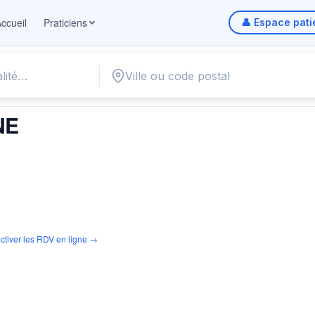
ccueil
Praticiens
👤 Espace pati
NE
ctiver les RDV en ligne →