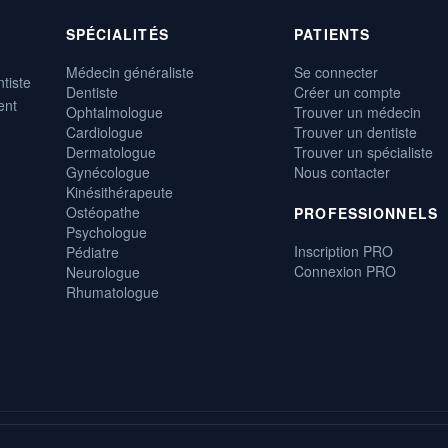
SPÉCIALITÉS
PATIENTS
Médecin généraliste
Se connecter
tiste
Dentiste
Créer un compte
ent
Ophtalmologue
Trouver un médecin
Cardiologue
Trouver un dentiste
Dermatologue
Trouver un spécialiste
Gynécologue
Nous contacter
Kinésithérapeute
Ostéopathe
PROFESSIONNELS
Psychologue
Inscription PRO
Pédiatre
Connexion PRO
Neurologue
Rhumatologue
, gratuite et disponible 24h/24.