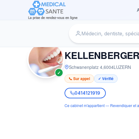
A
Accueil
›
Dentiste à LUZERN
›
KELLENBERGER MATTHIA
DENTISTE
KELLENBERGER
Schwanenplatz 4
,
6004
LUZERN
✓
📞 Sur appel
✓ Vérifié
0414121919
Ce cabinet m'appartient — Revendiquer et a