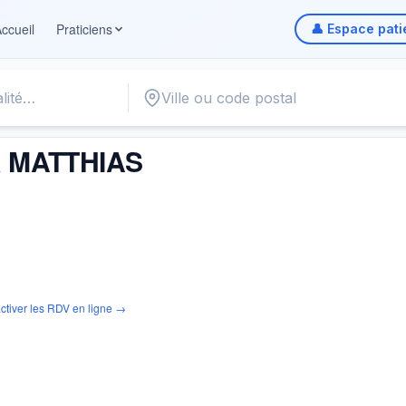
ccueil
Praticiens
👤 Espace pati
S
 MATTHIAS
ctiver les RDV en ligne →