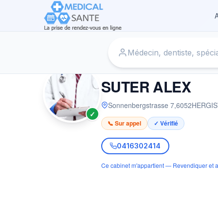
A
Accueil
›
Médecin à HERGISWIL
›
SUTER ALEX
MÉDECIN
SUTER ALEX
Sonnenbergstrasse 7
,
6052
HERGIS
✓
📞 Sur appel
✓ Vérifié
0416302414
Ce cabinet m'appartient — Revendiquer et a