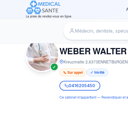
A
Accueil
›
Médecin à ENNETBüRGEN
›
WEBER WALTER
MÉDECIN
WEBER WALTER
Kreuzmatte 2
,
6373
ENNETBüRGEN
✓
📞 Sur appel
✓ Vérifié
0416205450
Ce cabinet m'appartient — Revendiquer et a