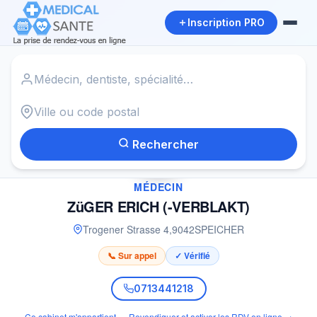
Inscription PRO
Accueil
›
Médecin à SPEICHER
›
ZüGER ERICH (-VERBLAKT)
Rechercher
✓
MÉDECIN
ZüGER ERICH (-VERBLAKT)
Trogener Strasse 4
,
9042
SPEICHER
📞 Sur appel
✓ Vérifié
0713441218
Ce cabinet m'appartient — Revendiquer et activer les RDV en ligne →